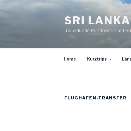
Zum
Inhalt
SRI LANKA
springen
Individuelle Rundreisen mit S
Home
Kurztrips
Län
FLUGHAFEN-TRANSFER